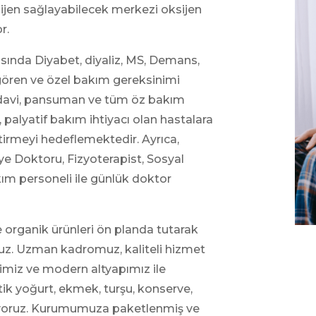
jen sağlayabilecek merkezi oksijen
r.
sında Diyabet, diyaliz, MS, Demans,
gören ve özel bakım gereksinimi
tedavi, pansuman ve tüm öz bakım
alyatif bakım ihtiyacı olan hastalara
ştirmeyi hedeflemektedir. Ayrıca,
 Doktoru, Fizyoterapist, Sosyal
ım personeli ile günlük doktor
 organik ürünleri ön planda tutarak
oruz. Uzman kadromuz, kaliteli hizmet
imiz ve modern altyapımız ile
tik yoğurt, ekmek, turşu, konserve,
unuyoruz. Kurumumuza paketlenmiş ve