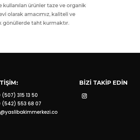
kullanılan ürünler taze ve organik
vi olarak amacımız, kaliteli ve
k gönüllerde taht kurmaktır.
TİŞİM:
BİZİ TAKİP EDİN
 (507) 315 13 50
 (542) 553 68 07
o@yaslibakimmerkezi.co