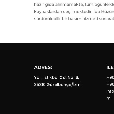
hazır gıda alınmamakta, tüm öğünlerde 
kaynaklardan seçilmektedir. İda Huzure
sürdürülebilir bir bakım hizmeti sunara
ADRES:
İLE
Yalı, İstikbal Cd. No 16,
+90
35310 Güzelbahçe/İzmir
+90
inf
m